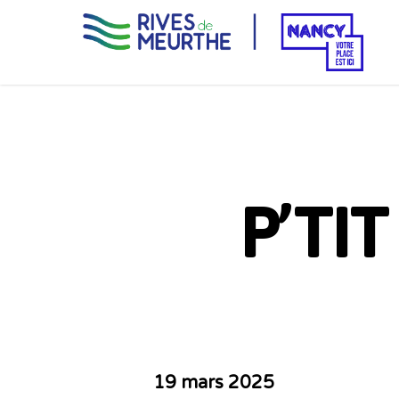
Skip
to
main
content
P’TI
19 mars 2025