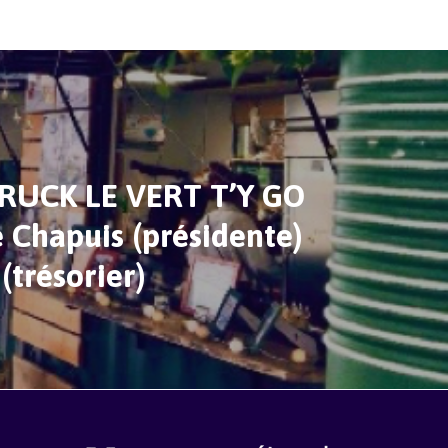
UCK LE VERT T’Y GO
 Chapuis (présidente)
(trésorier)