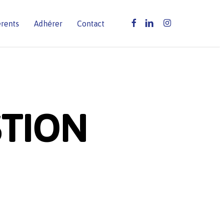
facebook
linkedin
instagram
érents
Adhérer
Contact
STION