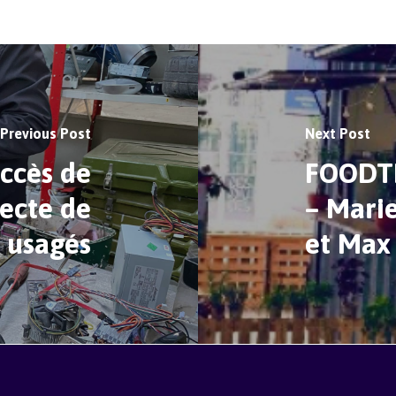
Previous Post
Next Post
ccès de
FOODTR
lecte de
– Marie
 usagés
et Max 