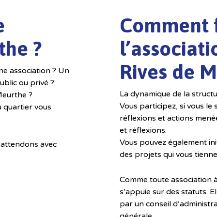
e
Comment f
the ?
l’associati
Rives de M
ne association ? Un
blic ou privé ?
La dynamique de la struct
 Meurthe ?
Vous participez, si vous le 
 quartier vous
réflexions et actions mené
et réflexions.
Vous pouvez également ini
s attendons avec
des projets qui vous tienn
Comme toute association à 
s’appuie sur des statuts. E
par un conseil d’administr
générale.