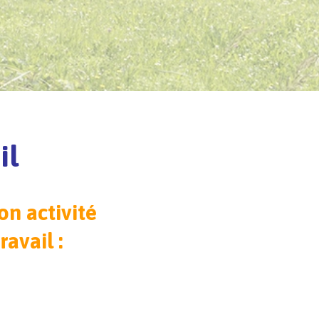
il
on activité
ravail :