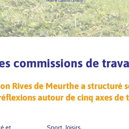
Photo © Ludmilla Cerveny
es commissions de trava
ion Rives de Meurthe a structuré s
réflexions autour de cinq axes de t
té et
Sport, loisirs,