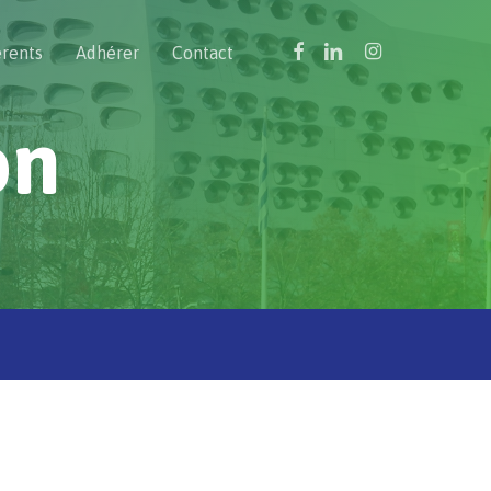
facebook
linkedin
instagram
érents
Adhérer
Contact
on