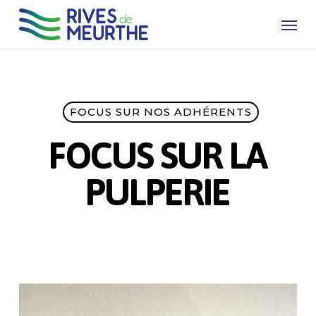
Skip
Menu
to
main
content
FOCUS SUR NOS ADHÉRENTS
FOCUS SUR LA
PULPERIE