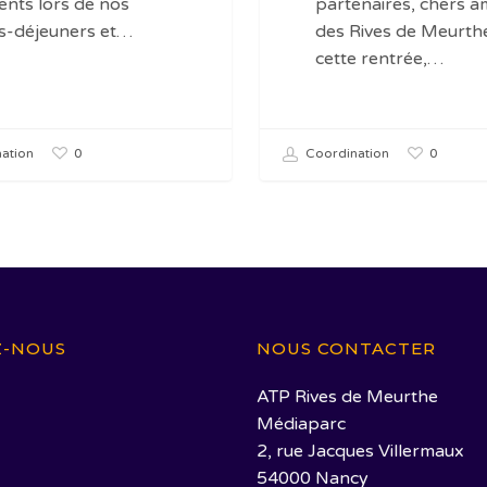
ents lors de nos
partenaires, chers a
ts-déjeuners et…
des Rives de Meurth
cette rentrée,…
0
0
ation
Coordination
Z-NOUS
NOUS CONTACTER
ATP Rives de Meurthe
Médiaparc
2, rue Jacques Villermaux
54000 Nancy