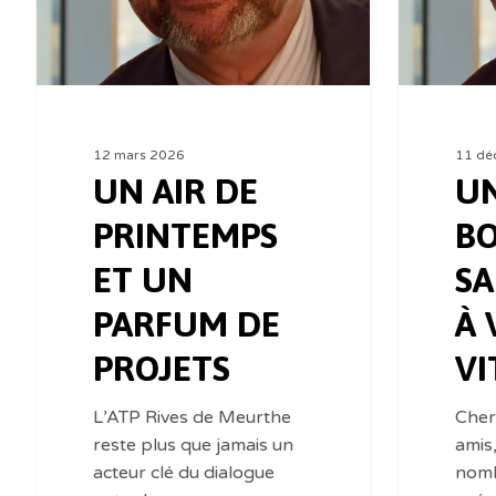
12 mars 2026
11 dé
UN AIR DE
UN
PRINTEMPS
B
ET UN
SA
PARFUM DE
À 
PROJETS
VI
L’ATP Rives de Meurthe
Cher
reste plus que jamais un
amis
acteur clé du dialogue
nomb