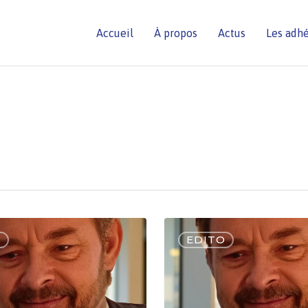
Accueil
À propos
Actus
Les adh
O
EDITO