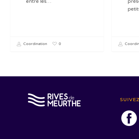
entre les…
prés
peti
0
Coordination
Coordin
SUIVE