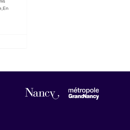
mis
e,En