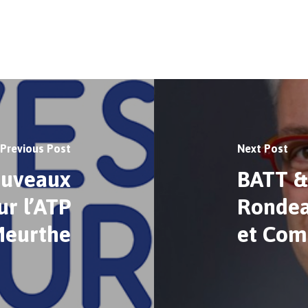
Previous Post
Next Post
ouveaux
BATT &
r l’ATP
Rondea
Meurthe
et Com