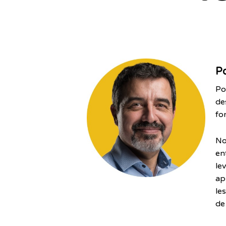
P
Po
de
fo
No
en
le
ap
le
de