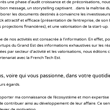
rès une phase d’audit croissance et de préconisations, nous 
e bon message, un storytelling captivant…dans la maîtrise du
aborer les documents destinés à convaincre les investisseurs
ck attractif et efficace (présentation de l’entreprise, de so
s projections financières), et une valorisation de la start-up.
e de nos activités est consacrée à l’information. En effet, p
artups du Grand Est des informations exhaustives sur les réa
vées par secteur d’activité et les valorisations, nous éditon
rtenariat avec la French Tech Est.
lus, voire qui vous passionne, dans votre quotidi
urs égards.
’apporter ma connaissance de l’écosystème et mon expertise 
 contribuer ainsi au développement de leur affaire. Ce sent
levier de motivation.