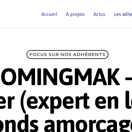
Accueil
À propos
Actus
Les adh
FOCUS SUR NOS ADHÉRENTS
 OMINGMAK – 
r (expert en 
onds amorçag