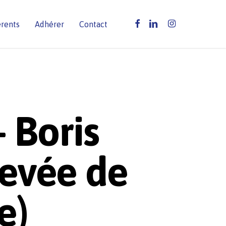
facebook
linkedin
instagram
érents
Adhérer
Contact
Boris
levée de
e)