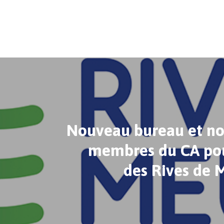
Nouveau bureau et n
membres du CA pou
des Rives de 