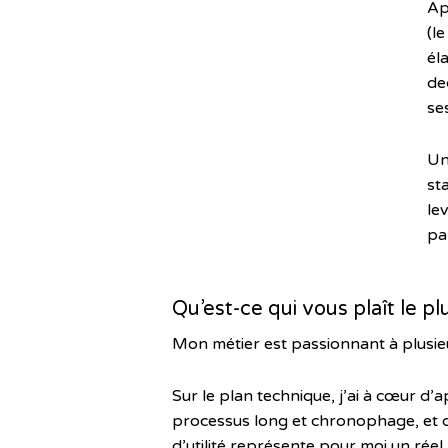
Ap
(l
él
de
se
Un
st
le
pa
Qu’est-ce qui vous plaît le p
Mon métier est passionnant à plusie
Sur le plan technique, j’ai à cœur d
processus long et chronophage, et de
d’utilité représente pour moi un réel 